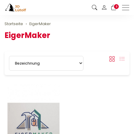
0
Men
Startseite
EigerMaker
EigerMaker
Sortierung